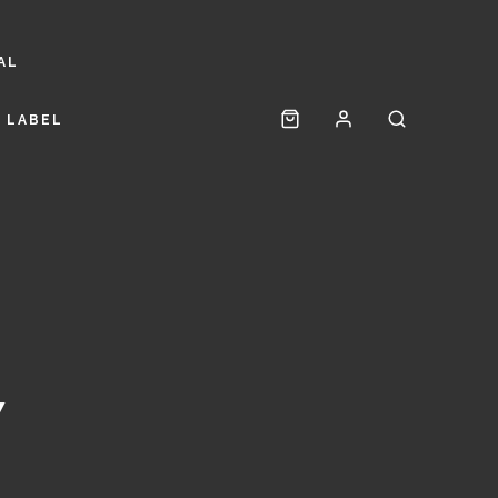
AL
 LABEL
7